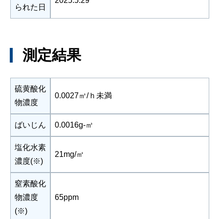
2025.5.29
られた日
測定結果
硫黄酸化
0.0027㎥/ｈ未満
物濃度
ばいじん
0.0016g-㎥
塩化水素
21mg/㎥
濃度(※)
窒素酸化
物濃度
65ppm
(※)