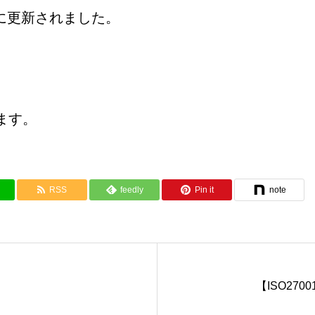
3日に更新されました。
。
ます。
RSS
feedly
Pin it
note
【ISO27